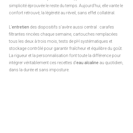
simplicité éprouvée le reste du temps. Aujourd’hui, elle vante le
confort retrouvé, la légèreté au réveil, sans effet collatéral.
L’
entretien
des dispositifs s’avère aussi central : carafes
filtrantes rincées chaque semaine, cartouches remplacées
tous les deux à trois mois, tests de pH systématiques et
stockage contrôlé pour garantir fraîcheur et équilibre du goût.
La rigueur et la personnalisation font toute la différence pour
intégrer véritablement ces recettes d’
eau alcaline
au quotidien,
dans la durée et sans imposture.