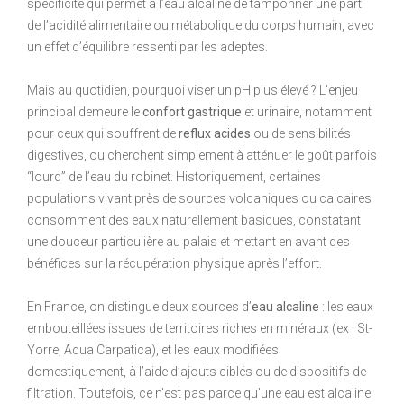
spécificité qui permet à l’eau alcaline de tamponner une part
de l’acidité alimentaire ou métabolique du corps humain, avec
un effet d’équilibre ressenti par les adeptes.
Mais au quotidien, pourquoi viser un pH plus élevé ? L’enjeu
principal demeure le
confort gastrique
et urinaire, notamment
pour ceux qui souffrent de
reflux acides
ou de sensibilités
digestives, ou cherchent simplement à atténuer le goût parfois
“lourd” de l’eau du robinet. Historiquement, certaines
populations vivant près de sources volcaniques ou calcaires
consomment des eaux naturellement basiques, constatant
une douceur particulière au palais et mettant en avant des
bénéfices sur la récupération physique après l’effort.
En France, on distingue deux sources d’
eau alcaline
: les eaux
embouteillées issues de territoires riches en minéraux (ex : St-
Yorre, Aqua Carpatica), et les eaux modifiées
domestiquement, à l’aide d’ajouts ciblés ou de dispositifs de
filtration. Toutefois, ce n’est pas parce qu’une eau est alcaline