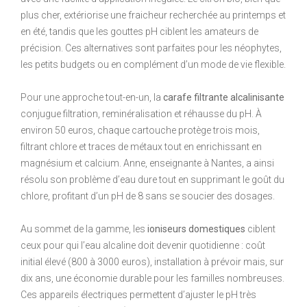
plus cher, extériorise une fraicheur recherchée au printemps et
en été, tandis que les gouttes pH ciblent les amateurs de
précision. Ces alternatives sont parfaites pour les néophytes,
les petits budgets ou en complément d’un mode de vie flexible.
Pour une approche tout-en-un, la
carafe filtrante alcalinisante
conjugue filtration, reminéralisation et réhausse du pH. À
environ 50 euros, chaque cartouche protège trois mois,
filtrant chlore et traces de métaux tout en enrichissant en
magnésium et calcium. Anne, enseignante à Nantes, a ainsi
résolu son problème d’eau dure tout en supprimant le goût du
chlore, profitant d’un pH de 8 sans se soucier des dosages.
Au sommet de la gamme, les
ioniseurs domestiques
ciblent
ceux pour qui l’eau alcaline doit devenir quotidienne : coût
initial élevé (800 à 3000 euros), installation à prévoir mais, sur
dix ans, une économie durable pour les familles nombreuses.
Ces appareils électriques permettent d’ajuster le pH très