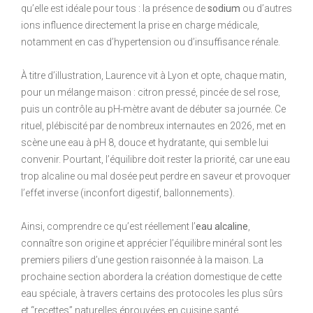
qu’elle est idéale pour tous : la présence de
sodium
ou d’autres
ions influence directement la prise en charge médicale,
notamment en cas d’hypertension ou d’insuffisance rénale.
À titre d’illustration, Laurence vit à Lyon et opte, chaque matin,
pour un mélange maison : citron pressé, pincée de sel rose,
puis un contrôle au pH-mètre avant de débuter sa journée. Ce
rituel, plébiscité par de nombreux internautes en 2026, met en
scène une eau à pH 8, douce et hydratante, qui semble lui
convenir. Pourtant, l’équilibre doit rester la priorité, car une eau
trop alcaline ou mal dosée peut perdre en saveur et provoquer
l’effet inverse (inconfort digestif, ballonnements).
Ainsi, comprendre ce qu’est réellement l’
eau alcaline
,
connaître son origine et apprécier l’équilibre minéral sont les
premiers piliers d’une gestion raisonnée à la maison. La
prochaine section abordera la création domestique de cette
eau spéciale, à travers certains des protocoles les plus sûrs
et “recettes” naturelles éprouvées en cuisine santé.