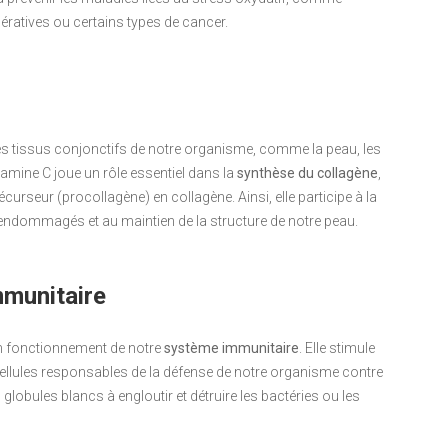
ratives ou certains types de cancer.
les tissus conjonctifs de notre organisme, comme la peau, les
tamine C joue un rôle essentiel dans la
synthèse du collagène
,
urseur (procollagène) en collagène. Ainsi, elle participe à la
s endommagés et au maintien de la structure de notre peau.
munitaire
on fonctionnement de notre
système immunitaire
. Elle stimule
s cellules responsables de la défense de notre organisme contre
s globules blancs à engloutir et détruire les bactéries ou les