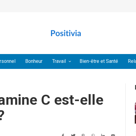
rsonnel
Bonheur
Travail
Bien-être et Santé
Rel
tamine C est-elle
?