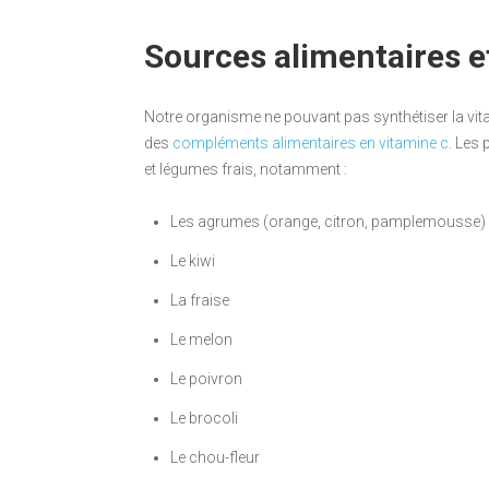
Sources alimentaires e
Notre organisme ne pouvant pas synthétiser la vitami
des
compléments alimentaires en vitamine c
. Les 
et légumes frais, notamment :
Les agrumes (orange, citron, pamplemousse)
Le kiwi
La fraise
Le melon
Le poivron
Le brocoli
Le chou-fleur