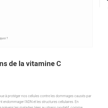
quoi ?
ns de la vitamine C
ribue à protéger nos cellules contre les dommages causés par
nt endommager l’ADN et les structures cellulaires. En
e à prévenir les maladies liées au stress oxydatif, comme