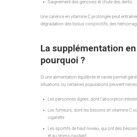
Saignement des gencives et chute des dents
Une carence en vitamine C prolongée peut entraîner
dégradation des tissus conjonctifs, des hémorrag
La supplémentation en 
pourquoi ?
Si une alimentation équilibrée et variée permet gén
situations ou certaines populations peuvent nécess
Les personnes âgées, dont l’absorption intesti
Les fumeurs, dont les besoins en vitamine C so
cigarette
Les sportifs de haut niveau, qui ont des besoin
et au stress oxydatif