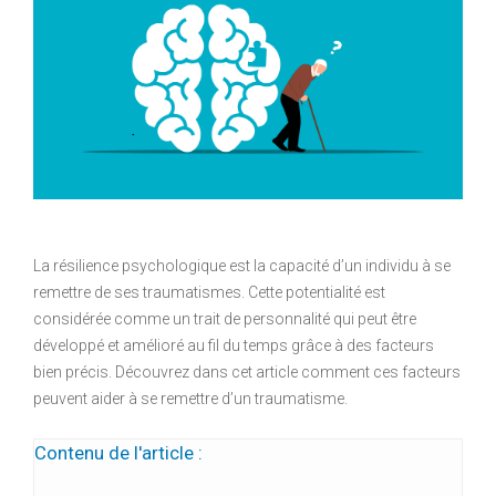
La résilience psychologique est la capacité d’un individu à se
remettre de ses traumatismes. Cette potentialité est
considérée comme un trait de personnalité qui peut être
développé et amélioré au fil du temps grâce à des facteurs
bien précis. Découvrez dans cet article comment ces facteurs
peuvent aider à se remettre d’un traumatisme.
Contenu de l'article :