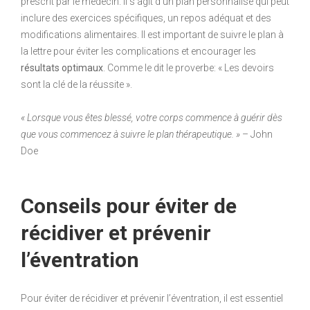
prescrit par le médecin. Il s’agit d’un plan personnalisé qui peut
inclure des exercices spécifiques, un repos adéquat et des
modifications alimentaires. Il est important de suivre le plan à
la lettre pour éviter les complications et encourager les
résultats optimaux
. Comme le dit le proverbe: « Les devoirs
sont la clé de la réussite ».
« Lorsque vous êtes blessé, votre corps commence à guérir dès
que vous commencez à suivre le plan thérapeutique. »
– John
Doe
Conseils pour éviter de
récidiver et prévenir
l’éventration
Pour éviter de récidiver et prévenir l’éventration, il est essentiel