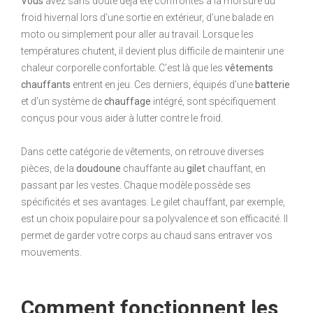
Vous
avez sans doute déjà été confrontés à la morsure du
froid hivernal lors d’une sortie en extérieur, d’une balade en
moto ou simplement pour aller au travail. Lorsque les
températures chutent, il devient plus difficile de maintenir une
chaleur corporelle confortable. C’est là que les
vêtements
chauffants
entrent en jeu. Ces derniers, équipés d’une
batterie
et d’un système de
chauffage
intégré, sont spécifiquement
conçus pour vous aider à lutter contre le froid.
Dans cette catégorie de vêtements, on retrouve diverses
pièces, de la
doudoune
chauffante au
gilet
chauffant, en
passant par les vestes. Chaque modèle possède ses
spécificités et ses avantages. Le gilet chauffant, par exemple,
est un choix populaire pour sa polyvalence et son efficacité. Il
permet de garder votre corps au chaud sans entraver vos
mouvements.
Comment fonctionnent les