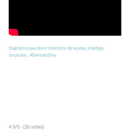
Staphylocoque doré ! Infections de la peau, impétigo,
furoncles… #DermatoDrey
4.9/5 - (26 votes)