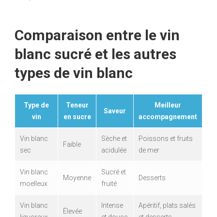
Comparaison entre le vin
blanc sucré et les autres
types de vin blanc
Type de
Teneur
Meilleur
Saveur
vin
en sucre
accompagnement
Vin blanc
Sèche et
Poissons et fruits
Faible
sec
acidulée
de mer
Vin blanc
Sucré et
Moyenne
Desserts
moelleux
fruité
Vin blanc
Intense
Apéritif, plats salés
Élevée