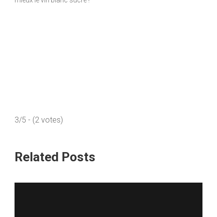
mieux le vin blanc sucré !
3/5 - (2 votes)
Related Posts