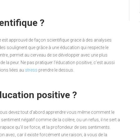
entifique ?
tive est approuvé de façon scientifique grace à des analyses
udes soulignent que grâce à une éducation qui respecte le
entre, permet au cerveau de se développer avec une plus
de la peur. Ne pas pratiquer l’éducation positive, c’est aussi
ions liées au
stress
prendre le dessus.
ucation positive ?
 vous devez tout d’abord apprendre vous même comment le
sentiment négatif comme de la colère, ou un refus, il ne sert a
carapace qu’il se force, et la profondeur de ses sentiments.
 avec, car il existe forcément une raison, à vous de la