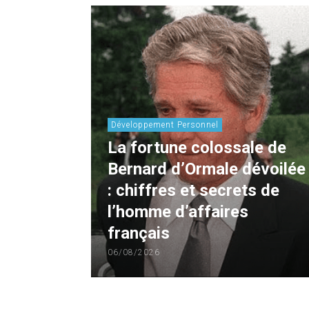
Développement Personnel
La fortune colossale de
Bernard d’Ormale dévoilée
: chiffres et secrets de
l’homme d’affaires
français
06/08/2026