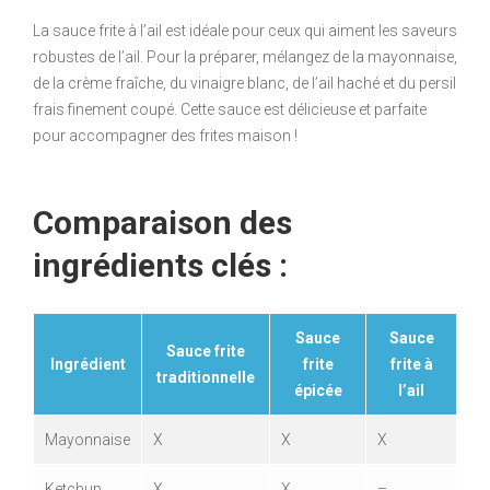
La sauce frite à l’ail est idéale pour ceux qui aiment les saveurs
robustes de l’ail. Pour la préparer, mélangez de la mayonnaise,
de la crème fraîche, du vinaigre blanc, de l’ail haché et du persil
frais finement coupé. Cette sauce est délicieuse et parfaite
pour accompagner des frites maison !
Comparaison des
ingrédients clés :
Sauce
Sauce
Sauce frite
Ingrédient
frite
frite à
traditionnelle
épicée
l’ail
Mayonnaise
X
X
X
Ketchup
X
X
–