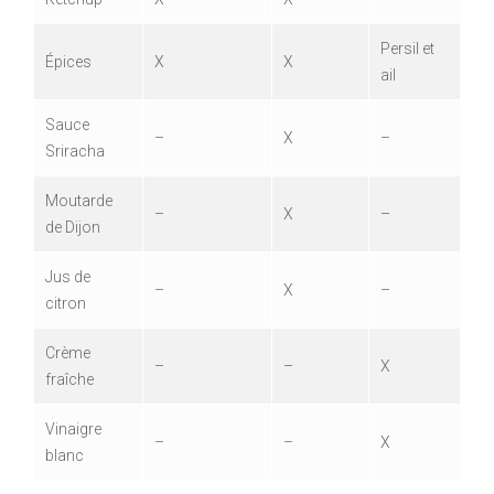
Persil et
Épices
X
X
ail
Sauce
–
X
–
Sriracha
Moutarde
–
X
–
de Dijon
Jus de
–
X
–
citron
Crème
–
–
X
fraîche
Vinaigre
–
–
X
blanc