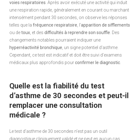
voies respiratoires
. Après avoir exécuté une activité qui induit
une respiration rapide, généralement en courant ou marchant
intensément pendant 30 secondes, on observe les réponses
telles que la
fréquence respiratoire
, l’
apparition de sifflements
ou de
toux
, et des
difficultés à reprendre son souffle
. Des
changements notables pourraient indiquer une
hyperréactivité bronchique
, un signe potentiel d’asthme.
Cependant, ce test est indicatif et doit être suivi d’examens
médicaux plus approfondis pour
confirmer le diagnostic
.
Quelle est la fiabilité du test
d’asthme de 30 secondes et peut-il
remplacer une consultation
médicale ?
Le test d’asthme de 30 secondes n’est pas un outil
diagnostique cliniquement validé et ne peut en aucun cas