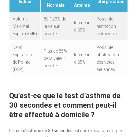
Indice
Interprétation
Normale
Atteinte
Volume
80-120% de
Possible
Inférieur
Maximal
la valeur
restriction
à 80%
Expiré (VME)
prédite
pulmonaire
Débit
Possible
Plus de 85%
Expiratoire
Inférieur
obstruction
de la valeur
de Pointe
à 85%
des voies
prédite
(DEP)
aériennes
Qu’est-ce que le test d’asthme de
30 secondes et comment peut-il
être effectué à domicile ?
Le
test d’asthme de 30 secondes
est une évaluation simple