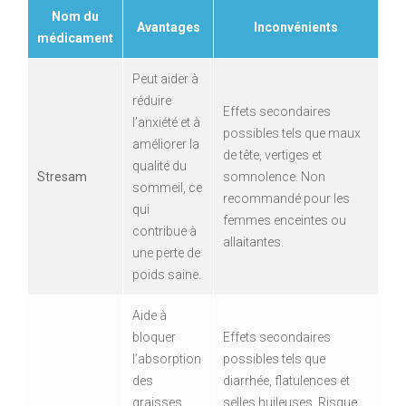
Nom du
Avantages
Inconvénients
médicament
Peut aider à
réduire
Effets secondaires
l’anxiété et à
possibles tels que maux
améliorer la
de tête, vertiges et
qualité du
Stresam
somnolence. Non
sommeil, ce
recommandé pour les
qui
femmes enceintes ou
contribue à
allaitantes.
une perte de
poids saine.
Aide à
bloquer
Effets secondaires
l’absorption
possibles tels que
des
diarrhée, flatulences et
graisses
selles huileuses. Risque