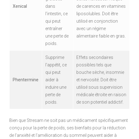
Xenical
dans
de carences en vitamines
l’intestin, ce
liposolubles. Doit être
qui peut
utilisé en conjonction
entraîner
avec un régime
une perte de
alimentaire faible en gras.
poids.
Supprime
Effets secondaires
l’appétit, ce
possibles tels que
qui peut
bouche sèche, insomnie
Phentermine
aider à
et nervosité. Doit être
induire une
utilisé sous supervision
perte de
médicale étroite en raison
poids.
de son potentiel addictif.
Bien que Stresam ne soit pas un médicament spécifiquement
conçu pour la perte de poids, ses bienfaits pour la réduction
de l’anxiété et l’amélioration du sommeil peuvent aider à