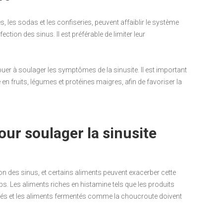
s, les sodas et les confiseries, peuvent affaiblir le système
nfection des sinus. Il est préférable de limiter leur
buer à soulager les symptômes de la sinusite. Il est important
 en fruits, légumes et protéines maigres, afin de favoriser la
our soulager la sinusite
n des sinus, et certains aliments peuvent exacerber cette
ps. Les aliments riches en histamine tels que les produits
acés et les aliments fermentés comme la choucroute doivent