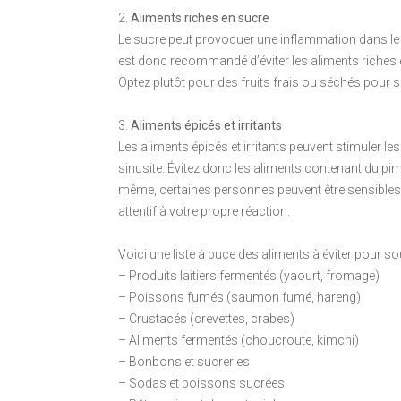
2.
Aliments riches en sucre
Le sucre peut provoquer une inflammation dans le c
est donc recommandé d’éviter les aliments riches 
Optez plutôt pour des fruits frais ou séchés pour sa
3.
Aliments épicés et irritants
Les aliments épicés et irritants peuvent stimuler
sinusite. Évitez donc les aliments contenant du pim
même, certaines personnes peuvent être sensible
attentif à votre propre réaction.
Voici une liste à puce des aliments à éviter pour sou
– Produits laitiers fermentés (yaourt, fromage)
– Poissons fumés (saumon fumé, hareng)
– Crustacés (crevettes, crabes)
– Aliments fermentés (choucroute, kimchi)
– Bonbons et sucreries
– Sodas et boissons sucrées