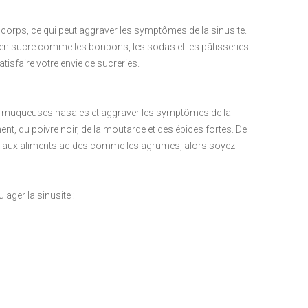
orps, ce qui peut aggraver les symptômes de la sinusite. Il
en sucre comme les bonbons, les sodas et les pâtisseries.
tisfaire votre envie de sucreries.
 les muqueuses nasales et aggraver les symptômes de la
ent, du poivre noir, de la moutarde et des épices fortes. De
s aux aliments acides comme les agrumes, alors soyez
lager la sinusite :