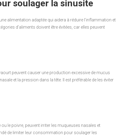
our soulager la sinusite
r une alimentation adaptée qui aidera à réduire l’inflammation et
égories d’aliments doivent être évitées, car elles peuvent
et le yaourt peuvent causer une production excessive de mucus
sale et la pression dans la tête. Il est préférable de les éviter
 ou le poivre, peuvent irriter les muqueuses nasales et
ndé de limiter leur consommation pour soulager les