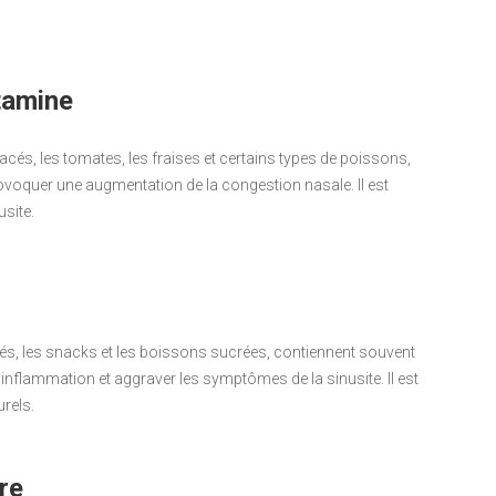
stamine
tacés, les tomates, les fraises et certains types de poissons,
ovoquer une augmentation de la congestion nasale. Il est
usite.
rés, les snacks et les boissons sucrées, contiennent souvent
inflammation et aggraver les symptômes de la sinusite. Il est
urels.
re