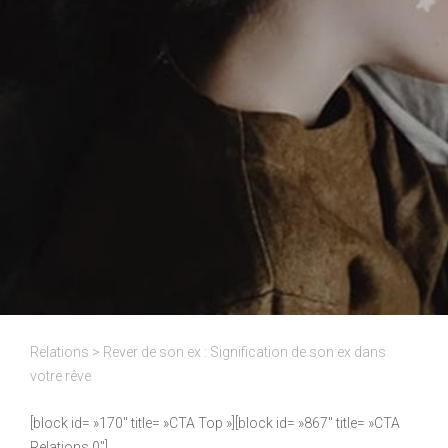
Relations
>
Rever de son ex : Signification de son ex dans
votre rêve
[block id= »170″ title= »CTA Top »][block id= »867″ title= »CTA
Relations 0″]