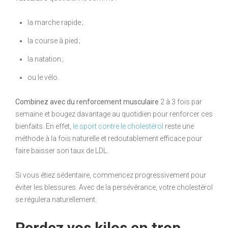
la marche rapide ;
la course à pied ;
la natation ;
ou le vélo.
Combinez avec du renforcement musculaire
2 à 3 fois par
semaine et bougez davantage au quotidien pour renforcer ces
bienfaits. En effet,
le sport contre le cholestérol
reste une
méthode à la fois naturelle et redoutablement efficace pour
faire baisser son taux de LDL.
Si vous étiez sédentaire, commencez progressivement pour
éviter les blessures. Avec de la persévérance, votre cholestérol
se régulera naturellement.
Perdez vos kilos en trop