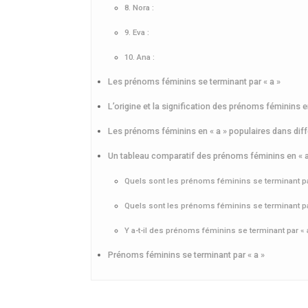
8. Nora :
9. Eva :
10. Ana :
Les prénoms féminins se terminant par « a »
L’origine et la signification des prénoms féminins e
Les prénoms féminins en « a » populaires dans diff
Un tableau comparatif des prénoms féminins en « a
Quels sont les prénoms féminins se terminant par
Quels sont les prénoms féminins se terminant par
Y a-t-il des prénoms féminins se terminant par « a
Prénoms féminins se terminant par « a »