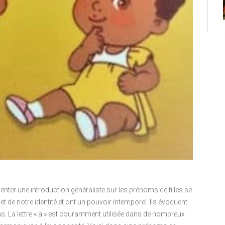
enter une introduction généraliste sur les prénoms de filles se
let de notre identité et ont un pouvoir intemporel. Ils évoquent
. La lettre « a » est couramment utilisée dans de nombreux