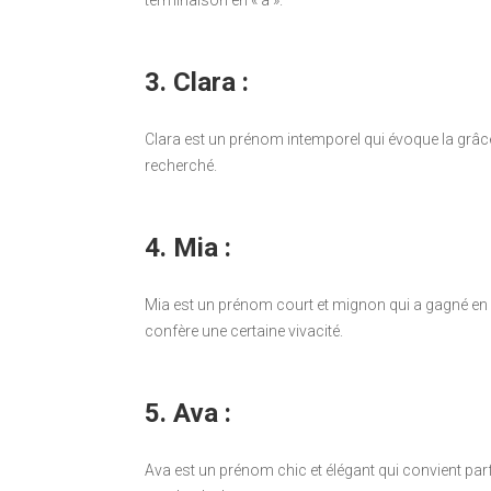
terminaison en « a ».
3. Clara :
Clara est un prénom intemporel qui évoque la grâce et
recherché.
4. Mia :
Mia est un prénom court et mignon qui a gagné en p
confère une certaine vivacité.
5. Ava :
Ava est un prénom chic et élégant qui convient parfai