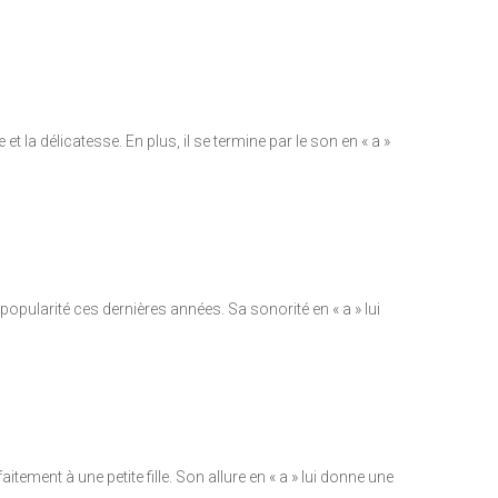
 la délicatesse. En plus, il se termine par le son en « a »
opularité ces dernières années. Sa sonorité en « a » lui
tement à une petite fille. Son allure en « a » lui donne une