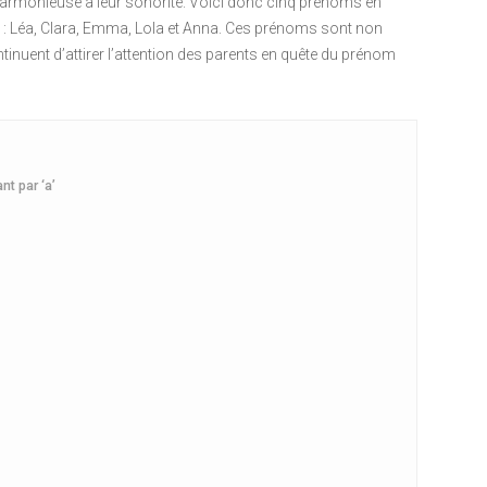
armonieuse à leur sonorité. Voici donc cinq prénoms en
tre : Léa, Clara, Emma, Lola et Anna. Ces prénoms sont non
tinuent d’attirer l’attention des parents en quête du prénom
nt par ‘a’