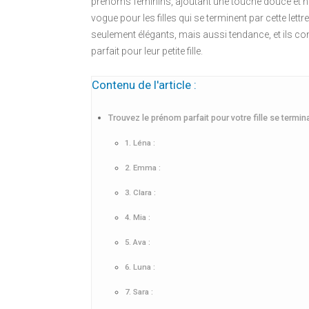
prénoms féminins, ajoutant une touche douce et h
vogue pour les filles qui se terminent par cette let
seulement élégants, mais aussi tendance, et ils con
parfait pour leur petite fille.
Contenu de l'article :
Trouvez le prénom parfait pour votre fille se termina
1. Léna :
2. Emma :
3. Clara :
4. Mia :
5. Ava :
6. Luna :
7. Sara :