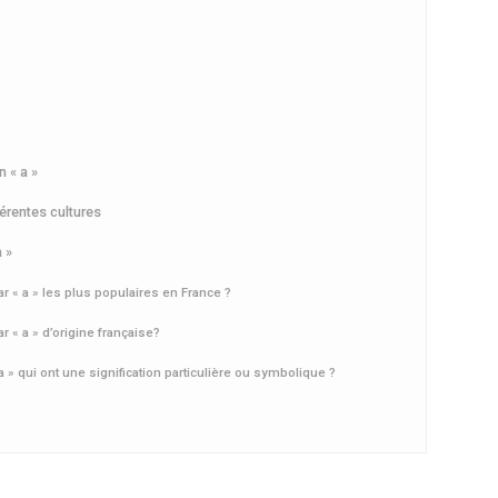
n « a »
érentes cultures
 »
 « a » les plus populaires en France ?
 « a » d’origine française?
 » qui ont une signification particulière ou symbolique ?