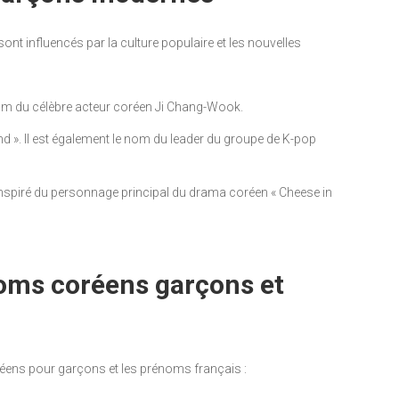
t influencés par la culture populaire et les nouvelles
e nom du célèbre acteur coréen Ji Chang-Wook.
and ». Il est également le nom du leader du groupe de K-pop
st inspiré du personnage principal du drama coréen « Cheese in
oms coréens garçons et
éens pour garçons et les prénoms français :