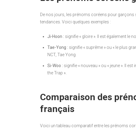
De nos jours, les prénoms coréens pour garçons son
tendances. Voici quelques exemples :
Ji-Hoon :
signifie « gloire ». Il est également l
Tae-Yong :
signifie « suprême » ou « le plus gr
NCT, Tae Yong.
Si-Woo :
signifie « nouveau » ou « jeune ». Il e
the Trap ».
Comparaison des prén
français
Voici un tableau comparatif entre les prénoms cor