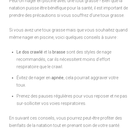
Peut-on nager en piscine avec une toux grasse ? Bien que la
natation puisse être bénéfique pour la santé, il est important de
prendre des précautions si vous souffrez d’une toux grasse.
Si vous avez une toux grasse mais que vous souhaitez quand
même nager en piscine, voici quelques conseils à suivre :
Le dos crawlé
et la
brasse
sont des styles de nage
recommandés, car ils nécessitent moins d’effort
respiratoire que le crawl.
Évitez de nager en
apnée
, cela pourrait aggraver votre
toux.
Prenez des pauses régulières pour vous reposer et ne pas
sur-solliciter vos voies respiratoires.
En suivant ces conseils, vous pourrez peut-être profiter des
bienfaits de la natation tout en prenant soin de votre santé.