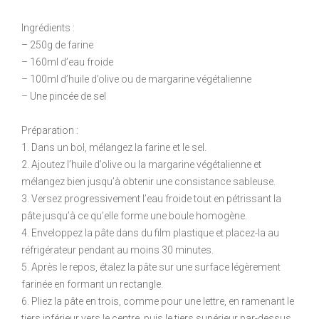
Ingrédients :
– 250g de farine
– 160ml d’eau froide
– 100ml d’huile d’olive ou de margarine végétalienne
– Une pincée de sel
Préparation :
1. Dans un bol, mélangez la farine et le sel.
2. Ajoutez l’huile d’olive ou la margarine végétalienne et
mélangez bien jusqu’à obtenir une consistance sableuse.
3. Versez progressivement l’eau froide tout en pétrissant la
pâte jusqu’à ce qu’elle forme une boule homogène.
4. Enveloppez la pâte dans du film plastique et placez-la au
réfrigérateur pendant au moins 30 minutes.
5. Après le repos, étalez la pâte sur une surface légèrement
farinée en formant un rectangle.
6. Pliez la pâte en trois, comme pour une lettre, en ramenant le
tiers inférieur vers le centre, puis le tiers supérieur par-dessus.