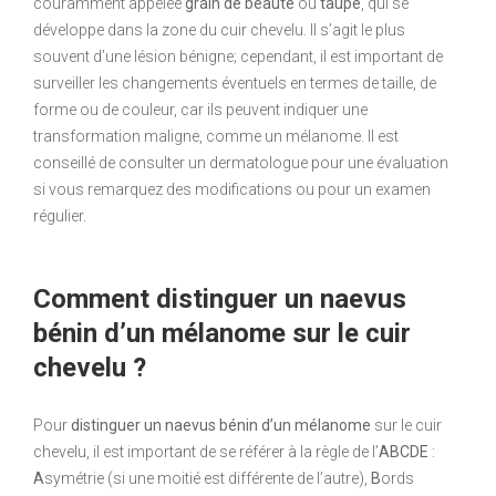
couramment appelée
grain de beauté
ou
taupe
, qui se
développe dans la zone du cuir chevelu. Il s’agit le plus
souvent d’une lésion bénigne; cependant, il est important de
surveiller les changements éventuels en termes de taille, de
forme ou de couleur, car ils peuvent indiquer une
transformation maligne, comme un mélanome. Il est
conseillé de consulter un dermatologue pour une évaluation
si vous remarquez des modifications ou pour un examen
régulier.
Comment distinguer un naevus
bénin d’un mélanome sur le cuir
chevelu ?
Pour
distinguer un naevus bénin d’un mélanome
sur le cuir
chevelu, il est important de se référer à la règle de l’
ABCDE
:
A
symétrie (si une moitié est différente de l’autre),
B
ords