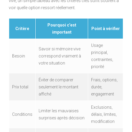
vive, un simple tableau avec les critères clés suffit souvent à
voir quelle option ressort réellement.
Pourquoi c’est
Critère
Point à vérifier
important
Usage
Savoir si mémoire vive
principal,
Besoin
correspond vraiment à
contraintes,
votre situation
priorité
Éviter de comparer
Frais, options,
Prix total
seulement le montant
durée,
affiché
engagement
Exclusions,
Limiter les mauvaises
Conditions
délais, limites,
surprises après décision
modification