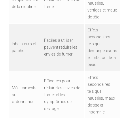
nausées,
de la nicotine
fumer
vertiges et maux
de tête
Effets
secondaires
Faciles à utiliser,
Inhalateurs et
tels que
peuvent réduire les
patchs
démangeaisons
envies de fumer
et irritation de la
peau
Effets
Efficaces pour
secondaires
Médicaments
réduire les envies de
tels que
sur
fumer et les
nausées, maux
ordonnance
symptômes de
de tête et
sevrage
insomnie