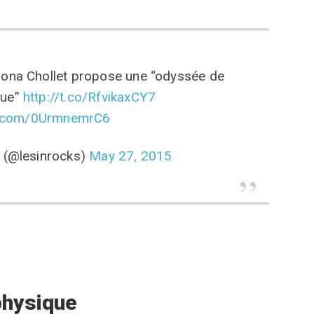
Mona Chollet propose une “odyssée de
que”
http://t.co/RfvikaxCY7
er.com/0UrmnemrC6
s (@lesinrocks)
May 27, 2015
 physique