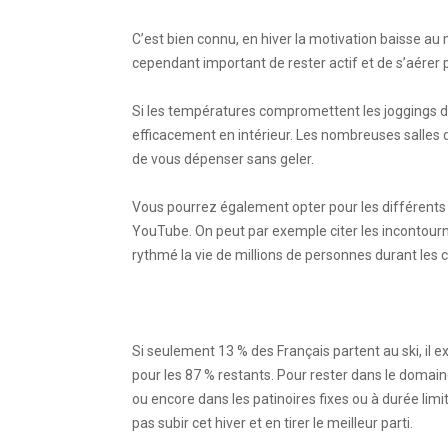
C’est bien connu, en hiver la motivation baisse a
cependant important de rester actif et de s’aérer p
Si les températures compromettent les joggings dan
efficacement en intérieur. Les nombreuses salles 
de vous dépenser sans geler.
Vous pourrez également opter pour les différents
YouTube. On peut par exemple citer les incontour
rythmé la vie de millions de personnes durant les
Si seulement 13 % des Français partent au ski, il e
pour les 87 % restants. Pour rester dans le domaine
ou encore dans les patinoires fixes ou à durée lim
pas subir cet hiver et en tirer le meilleur parti.