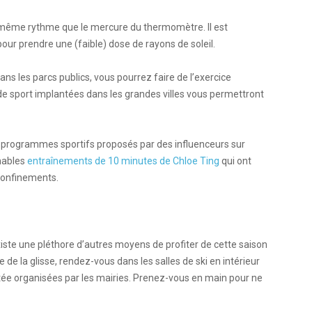
u même rythme que le mercure du thermomètre. Il est
our prendre une (faible) dose de rayons de soleil.
s les parcs publics, vous pourrez faire de l’exercice
de sport implantées dans les grandes villes vous permettront
 programmes sportifs proposés par des influenceurs sur
nables
entraînements de 10 minutes de Chloe Ting
qui ont
 confinements.
xiste une pléthore d’autres moyens de profiter de cette saison
 de la glisse, rendez-vous dans les salles de ski en intérieur
itée organisées par les mairies. Prenez-vous en main pour ne