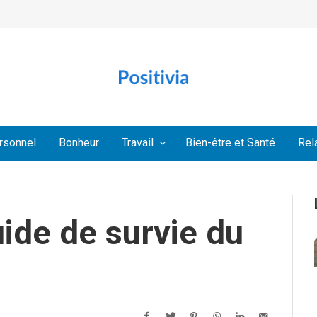
rsonnel
Bonheur
Travail
Bien-être et Santé
Rel
uide de survie du