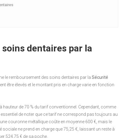
entaires
oins dentaires par la
ne le remboursement des soins dentaires par la
Sécurité
vent être élevés et le montant pris en charge varie en fonction
 à hauteur de 70 % du tarif conventionnel. Cependant, comme
st essentiel de noter que ce tarif ne correspond pas toujours au
le, une couronne métallique coûte en moyenne 600 €, mais le
ité sociale ne prend en charge que 75,25 €, laissant un reste à
ser 524,75 € de sa poche.