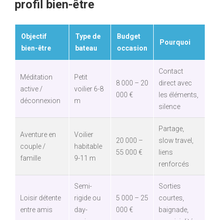
profil bien-être
Objectif
Type de
Budget
Pourquoi
bien-être
bateau
occasion
Contact
Méditation
Petit
8 000 – 20
direct avec
active /
voilier 6-8
000 €
les éléments,
déconnexion
m
silence
Partage,
Aventure en
Voilier
20 000 –
slow travel,
couple /
habitable
55 000 €
liens
famille
9-11 m
renforcés
Semi-
Sorties
Loisir détente
rigide ou
5 000 – 25
courtes,
entre amis
day-
000 €
baignade,