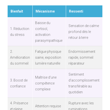
Bienfait
Mécanisme
Ressenti
Baisse du
Sensation de calme
1. Réduction
cortisol,
profond dès le
du stress
activation
retour à terre
parasympathique
2.
Fatigue physique
Endormissement
Amélioration
saine, exposition
rapide, sommeil
du sommeil
lumière naturelle
réparateur
Sentiment
Maîtrise d’une
3. Boost de
d’accomplissement
compétence
confiance
transférable au
complexe
quotidien
4. Présence
Rupture avec les
Attention requise
et pleine
ruminations