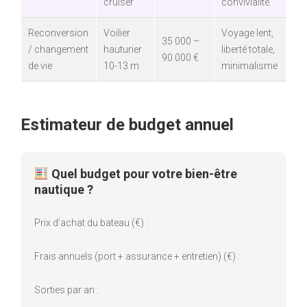
cruiser
convivialité
Reconversion
Voilier
Voyage lent,
35 000 –
/ changement
hauturier
liberté totale,
90 000 €
de vie
10-13 m
minimalisme
Estimateur de budget annuel
Quel budget pour votre bien-être
nautique ?
Prix d’achat du bateau (€) :
Frais annuels (port + assurance + entretien) (€) :
Sorties par an :