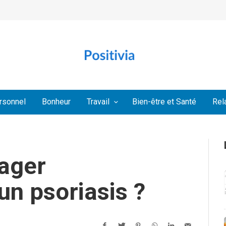
rsonnel
Bonheur
Travail
Bien-être et Santé
Rel
ager
un psoriasis ?