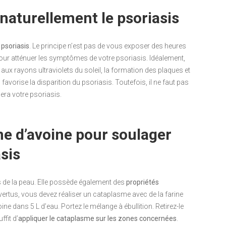
 naturellement le psoriasis
 psoriasis
. Le principe n’est pas de vous exposer des heures
pour atténuer les symptômes de votre psoriasis. Idéalement,
 aux rayons ultraviolets du soleil, la formation des plaques et
 favorise la disparition du psoriasis. Toutefois, il ne faut pas
lera votre psoriasis.
ne d’avoine pour soulager
sis
ns de la peau. Elle possède également des
propriétés
 vertus, vous devez réaliser un cataplasme avec de la farine
ine dans 5 L d’eau. Portez le mélange à ébullition. Retirez-le
ffit d’
appliquer le cataplasme sur les zones concernées
.