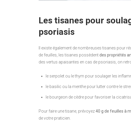
Les tisanes pour soula
psoriasis
Il existe également de nombreuses tisanes pour ré
de feuilles, les tisanes possèdent
des propriétés a
des vertus apaisantes en cas de psoriasis, on retr
le serpolet ou le thym pour soulager les infla
le basilic ou la menthe pour lutter contre le stre
le bourgeon de cèdre pour favoriser la cicatris
Pour faire une tisane, prévoyez
40 g de feuilles à m
de votre praticien.