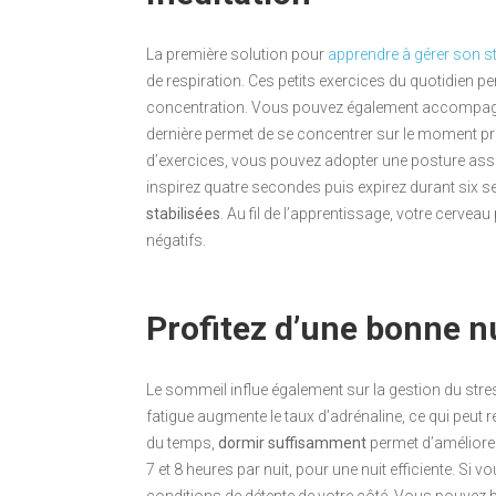
La première solution pour
apprendre à gérer son s
de respiration. Ces petits exercices du quotidien p
concentration. Vous pouvez également accompag
dernière permet de se concentrer sur le moment pré
d’exercices, vous pouvez adopter une posture assise
inspirez quatre secondes puis expirez durant six s
stabilisées
. Au fil de l’apprentissage, votre cerv
négatifs.
Profitez d’une bonne n
Le sommeil influe également sur la gestion du stres
fatigue augmente le taux d’adrénaline, ce qui peut re
du temps,
dormir suffisamment
permet d’améliorer
7 et 8 heures par nuit, pour une nuit efficiente. Si 