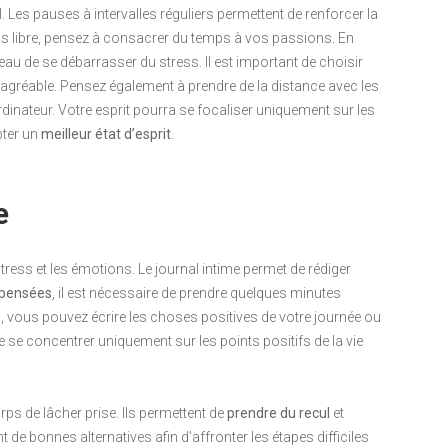
. Les pauses à intervalles réguliers permettent de renforcer la
mps libre, pensez à consacrer du temps à vos passions. En
eau de se débarrasser du stress. Il est important de choisir
 agréable. Pensez également à prendre de la distance avec les
dinateur. Votre esprit pourra se focaliser uniquement sur les
pter un
meilleur état d’esprit
.
e
tress et les émotions. Le journal intime permet de rédiger
s pensées
, il est nécessaire de prendre quelques minutes
si, vous pouvez écrire les choses positives de votre journée ou
e se concentrer uniquement sur les points positifs de la vie
s de lâcher prise. Ils permettent de
prendre du recul
et
 de bonnes alternatives afin d’affronter les étapes difficiles