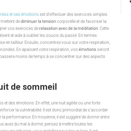
tress et ses émotions
est d’effectuer des exercices simples
ermettent de
diminuer la tension
corporelle et de favoriser la
ner vos exercices de
relaxation avec de la méditation
. Cette
sent et aide à oublier les soucis du passé. En termes
 en tailleur. Ensuite, concentrez-vous sur votre respiration,
econdes. En apaisant votre respiration, vos
émotions
seront
eau passera moins de temps à se concentrer sur des aspects
uit de sommeil
s et des émotions. En effet, une nuit agitée ou une forte
nforcer la vulnérabilité. Il est donc primordial de s’accorder
 la performance. En moyenne, il est suggéré de dormir entre
vous avez du mal à dormir, pensez à mettre toutes les