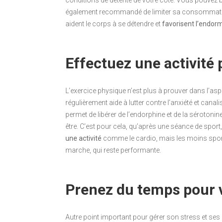
conditions de détente de votre côté. Vous pouvez boir
également recommandé de limiter sa consommation
aident le corps à se détendre et
favorisent l’endo
Effectuez une activité
L’exercice physique n’est plus à prouver dans l’asp
régulièrement aide à lutter contre l’anxiété et canali
permet de libérer de l’endorphine et de la sérotoni
être. C’est pour cela, qu’après une séance de sport,
une activité
comme le cardio, mais les moins sport
marche, qui reste performante.
Prenez du temps pour 
Autre point important pour gérer son stress et se