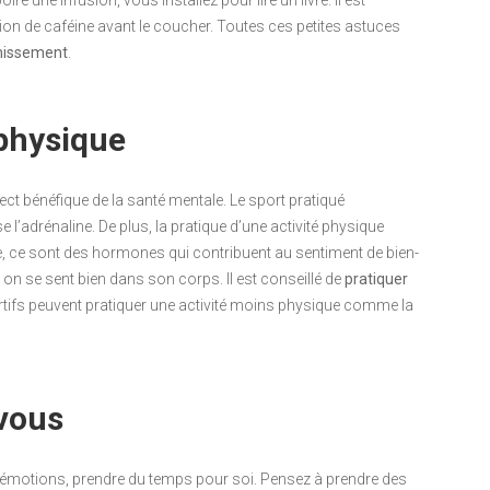
e une infusion, vous installez pour lire un livre. Il est
 de caféine avant le coucher. Toutes ces petites astuces
rmissement
.
 physique
ect bénéfique de la santé mentale. Le sport pratiqué
se l’adrénaline. De plus, la pratique d’une activité physique
ne, ce sont des hormones qui contribuent au sentiment de bien-
 on se sent bien dans son corps. Il est conseillé de
pratiquer
ifs peuvent pratiquer une activité moins physique comme la
vous
s émotions, prendre du temps pour soi. Pensez à prendre des