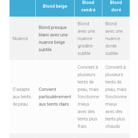
Blond
Blond
Blond beige
cendré
doré
Blond
Blond
Blond presque
avec une
avec une
blanc avec une
Nuance
nuance
nuance
nuance beige
grisâtre
dorée
subtile
subtile
subtile
Convient à
Convient à
plusieurs
plusieurs
teints de
teints de
S’adapte
Convient
peau, mais
peau, mais
aux teints
particulièrement
fonctionne
fonctionne
de peau
aux teints clairs
mieux
mieux
avec des
avec des
teints plus
teints plus
frais
chauds