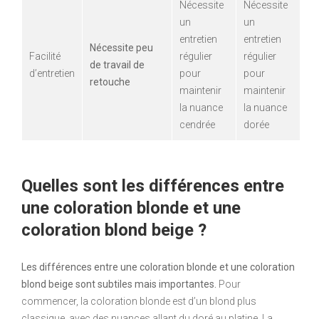
Nécessite
Nécessite
un
un
entretien
entretien
Nécessite peu
Facilité
régulier
régulier
de travail de
d’entretien
pour
pour
retouche
maintenir
maintenir
la nuance
la nuance
cendrée
dorée
Quelles sont les différences entre
une coloration blonde et une
coloration blond beige ?
Les différences entre une coloration blonde et une coloration
blond beige sont subtiles mais importantes.
Pour
commencer, la coloration blonde est d’un blond plus
classique, avec des nuances allant du doré au platine. La