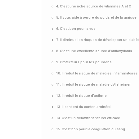
4. C’est une riche source de vitamines A et C
5. Il vous aide à perdre du poids et de la graisse
6. C’est bon pour la vue
7. Il diminue les risques de développer un diabèt
8. C’est une excellente source d’antioxydants
9. Protecteurs pour les poumons
10. Il réduit le risque de maladies inflammatoire
11. Il réduit le risque de maladie d’Alzheimer
12. Il réduit le risque d’asthme
13. Il contient du contenu minéral
14. C’est un détoxifiant naturel efficace
15. C’est bon pour la coagulation du sang