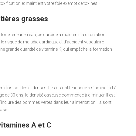
étoxification et maintient votre foie exempt de toxines.
atières grasses
orte teneur en eau, ce qui aide à maintenir la circulation
 le risque de maladie cardiaque et d’accident vasculaire
une grande quantité de vitamine K, qui empêche la formation
n d’os solides et denses. Les os ont tendance à s’amincir et à
l’âge de 30 ans, la densité osseuse commence à diminuer. Il est
clure des pommes vertes dans leur alimentation. Ils sont
rose.
vitamines A et C