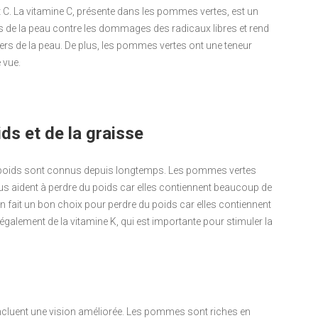
C. La vitamine C, présente dans les pommes vertes, est un
les de la peau contre les dommages des radicaux libres et rend
rs de la peau. De plus, les pommes vertes ont une teneur
 vue.
ids et de la graisse
e poids sont connus depuis longtemps. Les pommes vertes
vous aident à perdre du poids car elles contiennent beaucoup de
 fait un bon choix pour perdre du poids car elles contiennent
 également de la vitamine K, qui est importante pour stimuler la
cluent une vision améliorée. Les pommes sont riches en