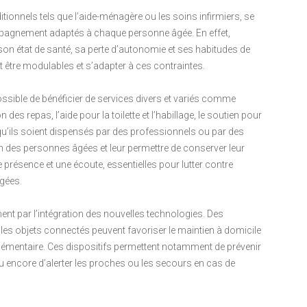
itionnels tels que l’aide-ménagère ou les soins infirmiers, se
mpagnement adaptés à chaque personne âgée. En effet,
 son état de santé, sa perte d’autonomie et ses habitudes de
t être modulables et s’adapter à ces contraintes.
 possible de bénéficier de services divers et variés comme
s repas, l’aide pour la toilette et l’habillage, le soutien pour
qu’ils soient dispensés par des professionnels ou par des
ien des personnes âgées et leur permettre de conserver leur
 présence et une écoute, essentielles pour lutter contre
âgées.
nt par l’intégration des nouvelles technologies. Des
es objets connectés peuvent favoriser le maintien à domicile
lémentaire. Ces dispositifs permettent notamment de prévenir
ou encore d’alerter les proches ou les secours en cas de