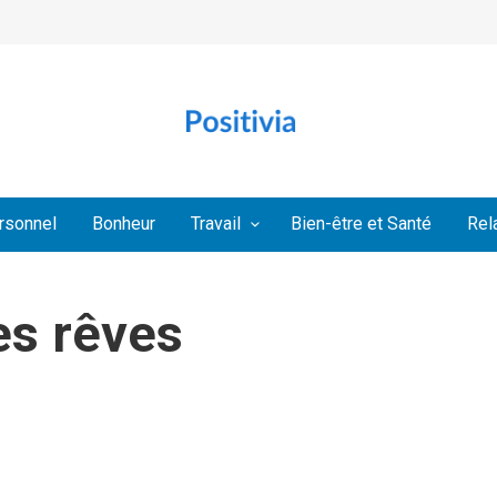
rsonnel
Bonheur
Travail
Bien-être et Santé
Rel
es rêves