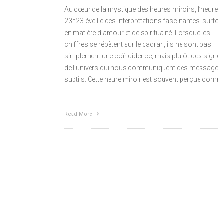
Au cœur de la mystique des heures miroirs, l’heure
23h23 éveille des interprétations fascinantes, surt
en matière d’amour et de spiritualité. Lorsque les
chiffres se répètent sur le cadran, ils ne sont pas
simplement une coïncidence, mais plutôt des sign
de l’univers qui nous communiquent des messag
subtils. Cette heure miroir est souvent perçue co
…
Read More