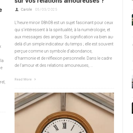
sur vos relations amoureuses ?
e
Carole
05/03/2025
L’heure miroir 08h08 est un sujet fascinant pour ceux
qui s’intéressent à la spiritualité, à la numérologie, et
aux messages des anges. Sa signification va bien au-
delà d’un simple indicateur du temps ; elle est souvent
x
perçue comme un symbole d’abondance,
d’harmonie et de réflexion personnelle. Dans le cadre
la
de l’amour et des relations amoureuses, …
le
Read More
el,