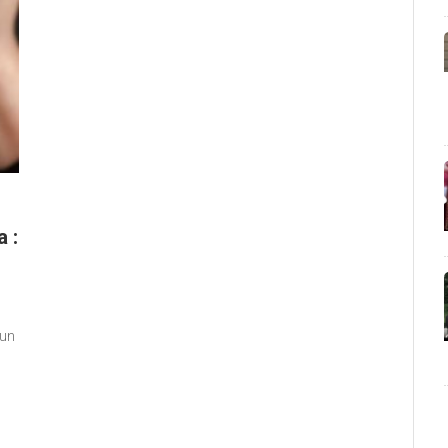
 :
 un