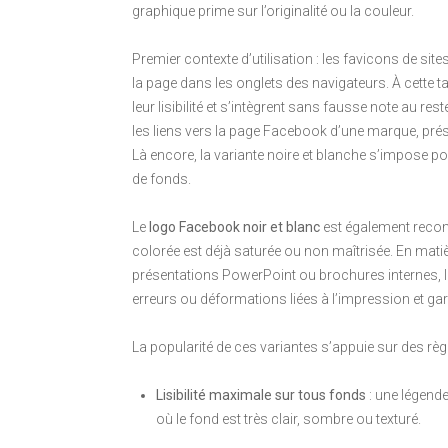
graphique prime sur l’originalité ou la couleur.
Premier contexte d’utilisation : les favicons de s
la page dans les onglets des navigateurs. À cette 
leur lisibilité et s’intègrent sans fausse note au re
les liens vers la page Facebook d’une marque, prés
Là encore, la variante noire et blanche s’impose po
de fonds.
Le
logo Facebook noir et blanc
est également recom
colorée est déjà saturée ou non maîtrisée. En matiè
présentations PowerPoint ou brochures internes, l
erreurs ou déformations liées à l’impression et ga
La popularité de ces variantes s’appuie sur des rè
Lisibilité maximale sur tous fonds
: une légende
où le fond est très clair, sombre ou texturé.