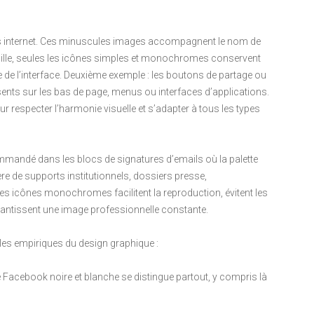
ites internet. Ces minuscules images accompagnent le nom de
taille, seules les icônes simples et monochromes conservent
ste de l’interface. Deuxième exemple : les boutons de partage ou
ents sur les bas de page, menus ou interfaces d’applications.
ur respecter l’harmonie visuelle et s’adapter à tous les types
mandé dans les blocs de signatures d’emails où la palette
re de supports institutionnels, dossiers presse,
es icônes monochromes facilitent la reproduction, évitent les
rantissent une image professionnelle constante.
gles empiriques du design graphique :
 Facebook noire et blanche se distingue partout, y compris là