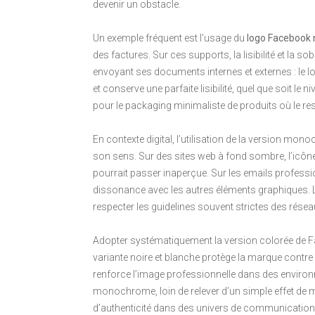
devenir un obstacle.
Un exemple fréquent est l’usage du
logo Facebook n
des factures. Sur ces supports, la lisibilité et la s
envoyant ses documents internes et externes : le 
et conserve une parfaite lisibilité, quel que soit le
pour le packaging minimaliste de produits où le re
En contexte digital, l’utilisation de la version mo
son sens. Sur des sites web à fond sombre, l’icône
pourrait passer inaperçue. Sur les emails professio
dissonance avec les autres éléments graphiques.
respecter les guidelines souvent strictes des résea
Adopter systématiquement la version colorée de F
variante noire et blanche protège la marque contre
renforce l’image professionnelle dans des environ
monochrome, loin de relever d’un simple effet de m
d’authenticité dans des univers de communication