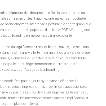
oir et blanc
sur des documents officiels, des contrats ou
obriété sont recherchées. Imaginez une entreprise industrielle
logo monochrome s’intègre sans perturber la charte graphique
 niveau de contraste du papier ou d’un fichier PDF. Même logique
spect du branding prime sur l’exubérance colorée.
nochrome du
logo Facebook noir et blanc
trouve également tout
 blanche offre une visibilité maximale là où une version bleue
nnels, signatures ou en-têtes, la version épurée évite toute
 La polyvalence du logo monochrome permet aussi de
ux sociaux pour l’usage de leur branding.
acebook n’est pas toujours synonyme d’efficacité. La
 les imprévus d’impression, les problèmes d’accessibilité et
nements parfois saturés de visuels bigarrés. La tendance du
ode, matérialise une volonté stratégique de simplification et
 toujours plus complexes.