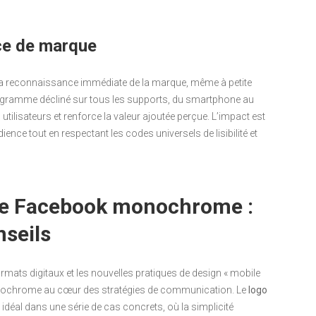
ce de marque
t la reconnaissance immédiate de la marque, même à petite
ictogramme décliné sur tous les supports, du smartphone au
tilisateurs et renforce la valeur ajoutée perçue. L’impact est
ience tout en respectant les codes universels de lisibilité et
ône Facebook monochrome :
nseils
rmats digitaux et les nouvelles pratiques de design « mobile
monochrome au cœur des stratégies de communication. Le
logo
déal dans une série de cas concrets, où la simplicité