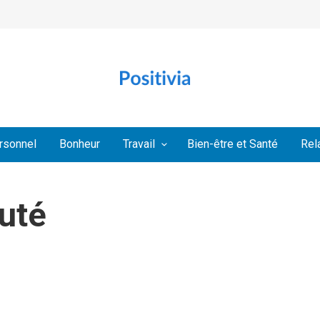
rsonnel
Bonheur
Travail
Bien-être et Santé
Rel
uté