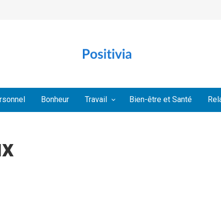
rsonnel
Bonheur
Travail
Bien-être et Santé
Rel
ux