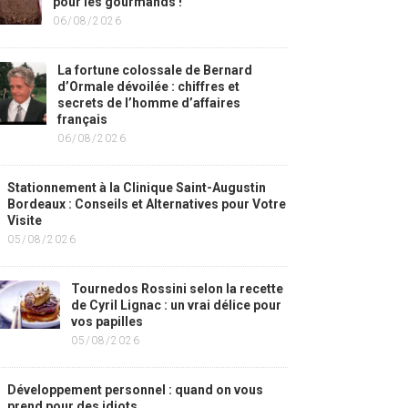
pour les gourmands !
06/08/2026
La fortune colossale de Bernard
d’Ormale dévoilée : chiffres et
secrets de l’homme d’affaires
français
06/08/2026
Stationnement à la Clinique Saint-Augustin
Bordeaux : Conseils et Alternatives pour Votre
Visite
05/08/2026
Tournedos Rossini selon la recette
de Cyril Lignac : un vrai délice pour
vos papilles
05/08/2026
Développement personnel : quand on vous
prend pour des idiots…