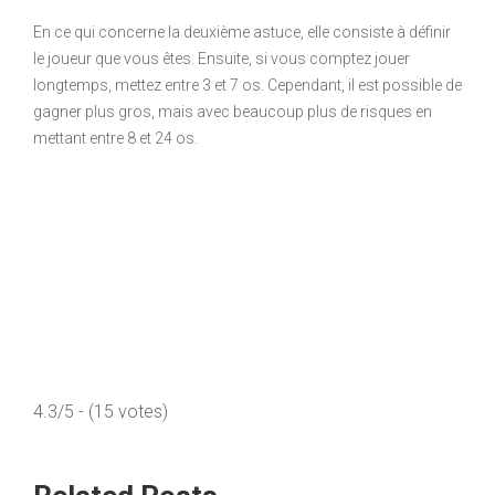
En ce qui concerne la deuxième astuce, elle consiste à définir
le joueur que vous êtes. Ensuite, si vous comptez jouer
longtemps, mettez entre 3 et 7 os. Cependant, il est possible de
gagner plus gros, mais avec beaucoup plus de risques en
mettant entre 8 et 24 os.
4.3/5 - (15 votes)