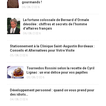
gourmands !
06/08/2026
La fortune colossale de Bernard d’Ormale
dévoilée : chiffres et secrets de l’homme
d’affaires français
06/08/2026
Stationnement à la Clinique Saint-Augustin Bordeaux :
Conseils et Alternatives pour Votre Visite
05/08/2026
Tournedos Rossini selon la recette de Cyril
Lignac : un vrai délice pour vos papilles
05/08/2026
Développement personnel : quand on vous prend pour
des idiots…
04/08/2026