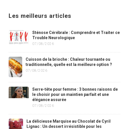
Les meilleurs articles
Sténose Cérébrale : Comprendre et Traiter ce
Trouble Neurologique
07/08/2026
Cuisson de la brioche : Chaleur tournante ou
traditionnelle, quelle est la meilleure option ?
07/08/2026
Serre-tête pour femme : 3 bonnes raisons de
le choisir pour un maintien parfait et une
élégance assurée
07/08/2026
La délicieuse Marquise au Chocolat de Cyril
Lignac : Un dessert irrésistible pour les