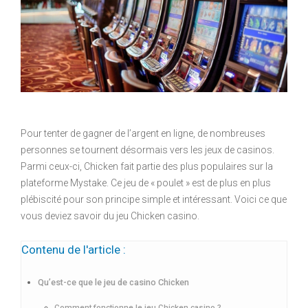
Pour tenter de gagner de l’argent en ligne, de nombreuses
personnes se tournent désormais vers les jeux de casinos.
Parmi ceux-ci, Chicken fait partie des plus populaires sur la
plateforme Mystake. Ce jeu de « poulet » est de plus en plus
plébiscité pour son principe simple et intéressant. Voici ce que
vous deviez savoir du jeu Chicken casino.
Contenu de l'article :
Qu’est-ce que le jeu de casino Chicken
Comment fonctionne le jeu Chicken casino ?