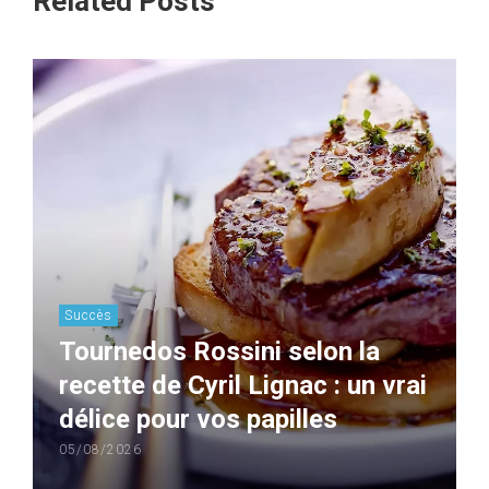
Related Posts
Succès
Tournedos Rossini selon la
recette de Cyril Lignac : un vrai
délice pour vos papilles
05/08/2026