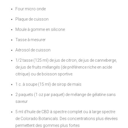
Four micro onde
Plaque de cuisson
Moule à gomme en silicone
Tasse à mesurer
Aérosol de cuisson
1/2 tasse (125 ml) de jus de citron, de jus de canneberge,
de jus de fruits mélangés (de préférence riche en acide
citrique) ou de boisson sportive.
1 c. à soupe (15 ml) de sirop de maïs
2 paquets (1 oz par paquet) de mélange de gélatine sans
saveur
5 ml d’huile de CBD à spectre complet ou à large spectre
de Colorado Botanicals. Des concentrations plus élevées
permettent des gommes plus fortes