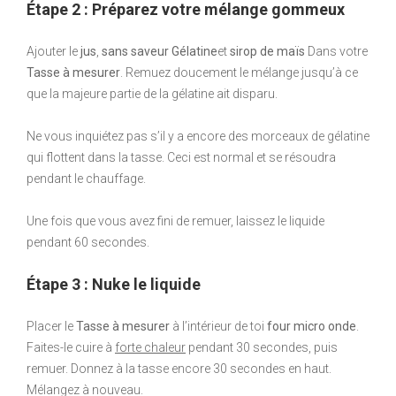
Étape 2 : Préparez votre mélange gommeux
Ajouter le
jus
,
sans saveur
Gélatine
et
sirop de maïs
Dans votre
Tasse à mesurer
. Remuez doucement le mélange jusqu’à ce
que la majeure partie de la gélatine ait disparu.
Ne vous inquiétez pas s’il y a encore des morceaux de gélatine
qui flottent dans la tasse. Ceci est normal et se résoudra
pendant le chauffage.
Une fois que vous avez fini de remuer, laissez le liquide
pendant 60 secondes.
Étape 3 : Nuke le liquide
Placer le
Tasse à mesurer
à l’intérieur de toi
four micro onde
.
Faites-le cuire à
forte chaleur
pendant 30 secondes, puis
remuer. Donnez à la tasse encore 30 secondes en haut.
Mélangez à nouveau.